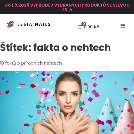
Do 1.9.2026 VÝPRODEJ VYBRANÝCH PRODUKTŮ SE SLEVOU
70 %
0
0.00
Kč
Štítek:
fakta o nehtech
10 faktů o přírodních nehtech