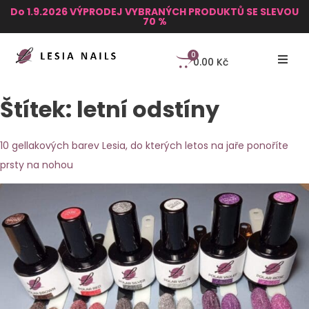
Do 1.9.2026 VÝPRODEJ VYBRANÝCH PRODUKTŮ SE SLEVOU
70 %
0
0.00
Kč
Štítek:
letní odstíny
10 gellakových barev Lesia, do kterých letos na jaře ponoříte
prsty na nohou