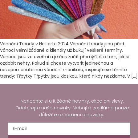
Vánoční Trendy v Nail artu 2024 Vánoční trendy jsou před
Vánoci velmi žádané a klientky už bukují veškeré termíny.
Vánoce jsou za dveřmi a je čas začít přemýšlet o tom, jak si
ozdobit nehty. Pokud si chcete vytvořit jedinečnou a
nezapomenutelnou vánoční manikúru, inspirujte se těmito
trendy: Třpytky Třpytky jsou klasikou, která nikdy nezklame. V […]
Nenechte si ujít žádné novinky, akce ani slevy.
Odebírejte naše novinky. Nebojte, zasíláme pouze
důležité oznámení a novinky.