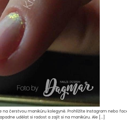
áte na čerstvou manikúru kolegyně. Prohlížíte Instagram nebo fa
napadne udělat si radost a zajít si na manikúru. Ale […]