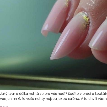
Jaký tvar a délka nehtů se pro vás hodí? Sedíte v práci a kouk
vás jen mrzí, že vaše nehty nejsou jak ze salónu. V tu chvíli vás 