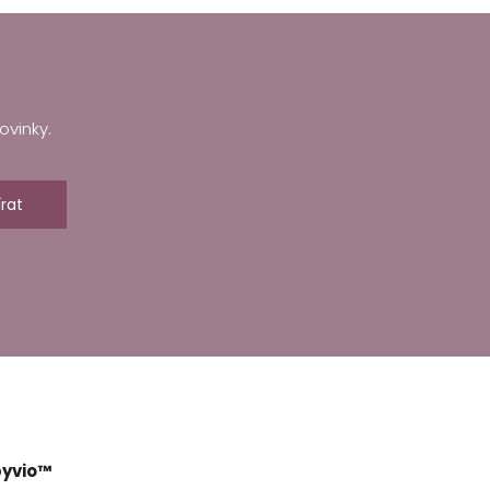
ovinky.
rat
yvio™