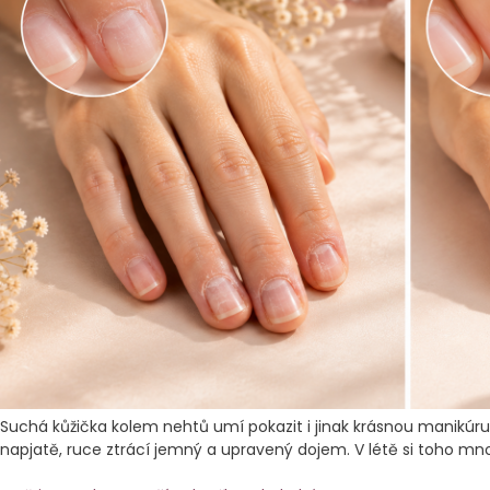
Suchá kůžička kolem nehtů umí pokazit i jinak krásnou manikúru. 
napjatě, ruce ztrácí jemný a upravený dojem. V létě si toho mno