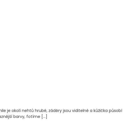
le je okolí nehtů hrubé, záděry jsou viditelné a kůžička působí
znější barvy, fotíme […]