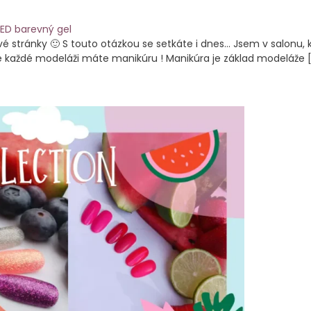
své stránky 🙂 S touto otázkou se setkáte i dnes… Jsem v salonu
, ke každé modeláži máte manikúru ! Manikúra je základ modeláže 