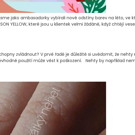
e jako ambasadorky vybírali nové odstíny barev na léto, ve kte
SON YELLOW, které jsou u klientek velmi žádáné, když chtějí ve
chopny zvládnout? V prvé řadě je důležité si uvědomit, že nehty
 nevhodné použití může vést k poškození. Nehty by například nem