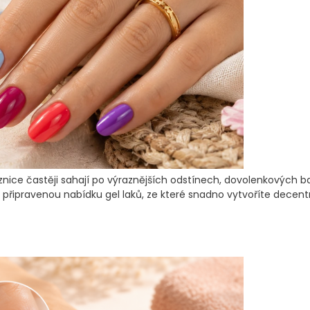
aznice častěji sahají po výraznějších odstínech, dovolenkových 
 připravenou nabídku gel laků, ze které snadno vytvoříte decentn