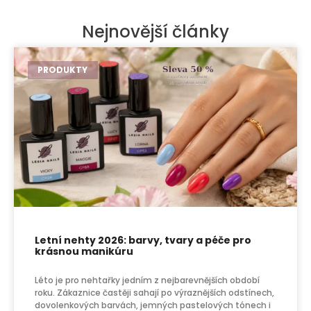
Nejnovější články
PRODUKTY
Letní nehty 2026: barvy, tvary a péče pro
krásnou manikúru
Léto je pro nehtařky jedním z nejbarevnějších období
roku. Zákaznice častěji sahají po výraznějších odstínech,
dovolenkových barvách, jemných pastelových tónech i