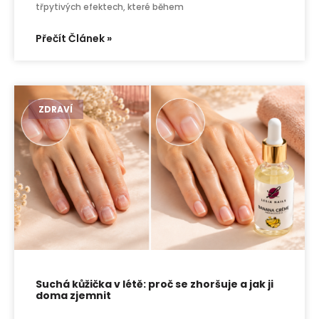
třpytivých efektech, které během
Přečít Článek »
ZDRAVÍ
Suchá kůžička v létě: proč se zhoršuje a jak ji
doma zjemnit