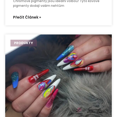
Chromové pigmenty jsou ideální volbou! Tyto kovové
pigmenty dodají vašim nehtům
Přečít Článek »
PRODUKTY