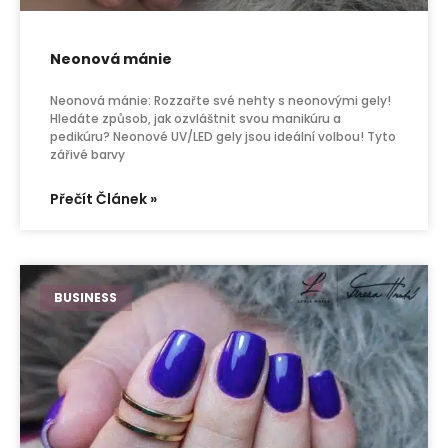
Neonová mánie
Neonová mánie: Rozzařte své nehty s neonovými gely!
Hledáte způsob, jak ozvláštnit svou manikúru a
pedikúru? Neonové UV/LED gely jsou ideální volbou! Tyto
zářivé barvy
Přečít Článek »
BUSINESS