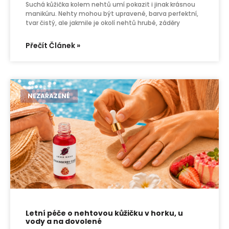
Suchá kůžička kolem nehtů umí pokazit i jinak krásnou
manikúru. Nehty mohou být upravené, barva perfektní,
tvar čistý, ale jakmile je okolí nehtů hrubé, záděry
Přečít Článek »
NEZAŘAZENÉ
Letní péče o nehtovou kůžičku v horku, u
vody a na dovolené