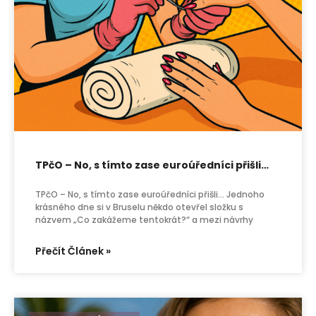
TPčO – No, s tímto zase euroúředníci přišli…
TPčO – No, s tímto zase euroúředníci přišli… Jednoho
krásného dne si v Bruselu někdo otevřel složku s
názvem „Co zakážeme tentokrát?“ a mezi návrhy
Přečít Článek »