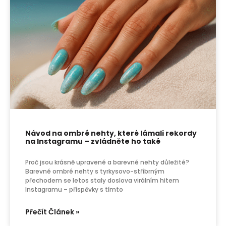
Návod na ombré nehty, které lámali rekordy
na Instagramu – zvládněte ho také
Proč jsou krásně upravené a barevné nehty důležité?
Barevné ombré nehty s tyrkysovo-stříbrným
přechodem se letos staly doslova virálním hitem
Instagramu – příspěvky s tímto
Přečít Článek »