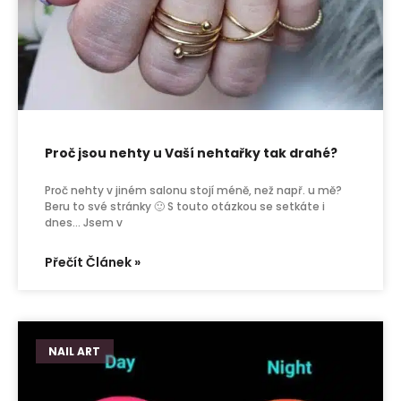
Proč jsou nehty u Vaší nehtařky tak drahé?
Proč nehty v jiném salonu stojí méně, než např. u mě?
Beru to své stránky 🙂 S touto otázkou se setkáte i
dnes… Jsem v
Přečít Článek »
NAIL ART