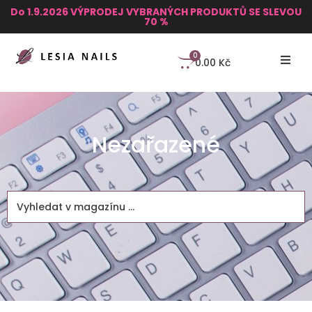
Do 1.9.2026 VÝPRODEJ VYBRANÝCH PRODUKTŮ SE SLEVOU
70 %
0
0.00
Kč
Nezařazené