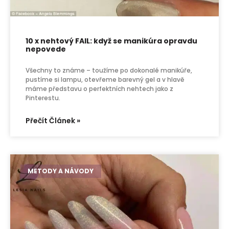
10 x nehtový FAIL: když se manikúra opravdu
nepovede
Všechny to známe – toužíme po dokonalé manikúře,
pustíme si lampu, otevřeme barevný gel a v hlavě
máme představu o perfektních nehtech jako z
Pinterestu.
Přečít Článek »
METODY A NÁVODY