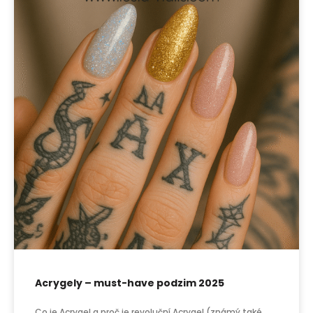
Acrygely – must-have podzim 2025
Co je Acrygel a proč je revoluční Acrygel (známý také